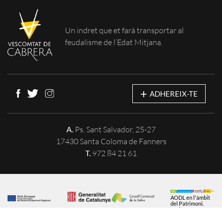
Un indret que et
farà transportar al
feudalisme de
l’Edat Mitjana.
+
ADHEREIX-TE
A.
Ps. Sant Salvador, 25-27
17430 Santa Coloma de Fanners
T.
972 84 21 61
AODL en l'àmbit
del Patrimoni.
Acció
subvencionada
pel Servei Públic