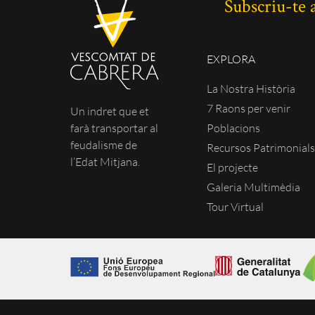
Subscriu-te 
EXPLORA
La Nostra Història
7 Raons per venir
Un indret que et
Poblacions
farà transportar al
feudalisme de
Recursos Patrimonial
l’Edat Mitjana.
El projecte
Galeria Multimèdia
Tour Virtual