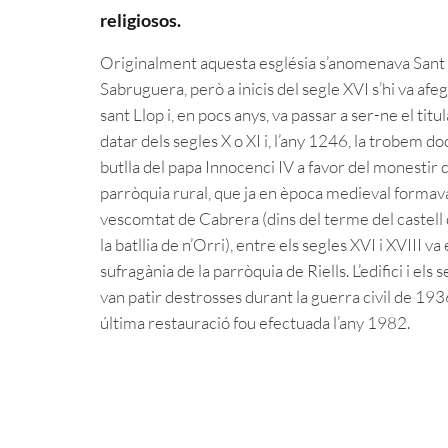
religiosos.
Originalment aquesta església s’anomenava Sant
Sabruguera, però a inicis del segle XVI s’hi va afeg
sant Llop i, en pocs anys, va passar a ser-ne el titul
datar dels segles X o XI i, l’any 1246, la trobem
butlla del papa Innocenci IV a favor del monestir
parròquia rural, que ja en època medieval formava
vescomtat de Cabrera (dins del terme del castell
la batllia de n’Orri), entre els segles XVI i XVIII v
sufragània de la parròquia de Riells. L’edifici i els
van patir destrosses durant la guerra civil de 193
última restauració fou efectuada l’any 1982.