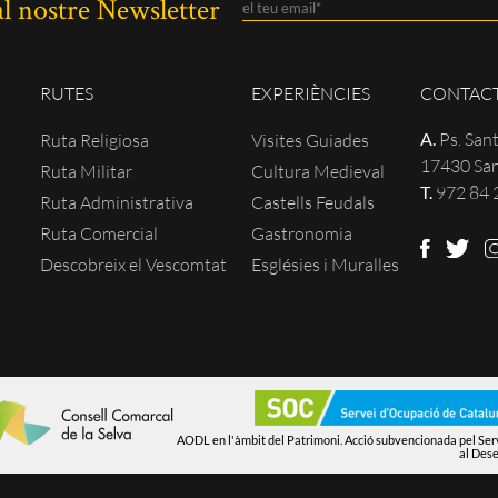
al nostre Newsletter
RUTES
EXPERIÈNCIES
CONTAC
A.
Ps. Sant
Ruta Religiosa
Visites Guiades
17430 San
Ruta Militar
Cultura Medieval
T.
972 84 
Ruta Administrativa
Castells Feudals
s
Ruta Comercial
Gastronomia
Descobreix el Vescomtat
Esglésies i Muralles
AODL en l'àmbit del Patrimoni. Acció subvencionada pel Ser
al Des