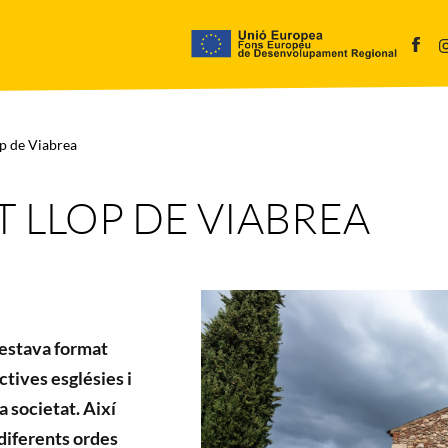
op de Viabrea
T LLOP DE VIABREA
 estava format
tives esglésies i
a societat. Així
diferents ordes