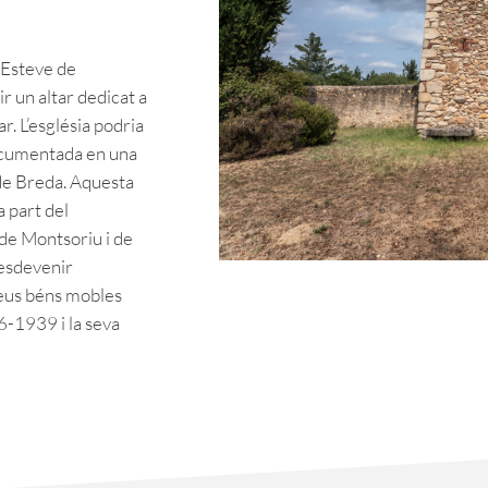
 Esteve de
ir un altar dedicat a
ar. L’església podria
 documentada en una
 de Breda. Aquesta
 part del
 de Montsoriu i de
a esdevenir
 seus béns mobles
6-1939 i la seva