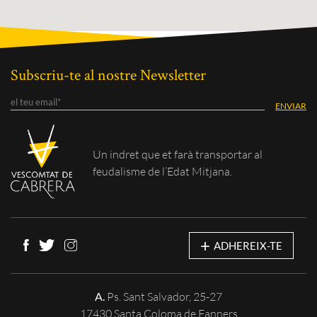
Subscriu-te al nostre Newsletter
Un indret que et
farà transportar al
feudalisme de
l’Edat Mitjana.
+
ADHEREIX-TE
A.
Ps. Sant Salvador, 25-27
17430 Santa Coloma de Fanners