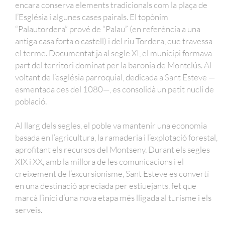
encara conserva elements tradicionals com la plaça de
l’Església i algunes cases pairals. El topònim
“Palautordera” prové de “Palau” (en referència a una
antiga casa forta o castell) i del riu Tordera, que travessa
el terme. Documentat ja al segle XI, el municipi formava
part del territori dominat per la baronia de Montclús. Al
voltant de l’església parroquial, dedicada a Sant Esteve —
esmentada des del 1080—, es consolidà un petit nucli de
població.
Al llarg dels segles, el poble va mantenir una economia
basada en l’agricultura, la ramaderia i l’explotació forestal,
aprofitant els recursos del Montseny. Durant els segles
XIX i XX, amb la millora de les comunicacions i el
creixement de l’excursionisme, Sant Esteve es convertí
en una destinació apreciada per estiuejants, fet que
marcà l’inici d’una nova etapa més lligada al turisme i els
serveis.