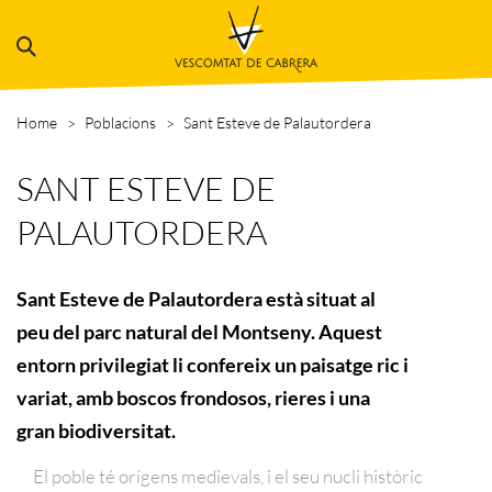
Home
Poblacions
Sant Esteve de Palautordera
SANT ESTEVE DE
PALAUTORDERA
Sant Esteve de Palautordera està situat al
peu del parc natural del Montseny. Aquest
entorn privilegiat li confereix un paisatge ric i
variat, amb boscos frondosos, rieres i una
gran biodiversitat.
El poble té orígens medievals, i el seu nucli històric