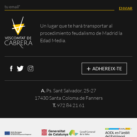
Un lugar que te
hará transportar al
procedimiento feudalismo de Madrid la
Edad Media.
+
ADHEREIX-TE
A.
Ps. Sant Salvador, 25-27
17430 Santa Coloma de Fanners
T.
972 84 21 61
AODL en l'àmbit
del Patrimoni.