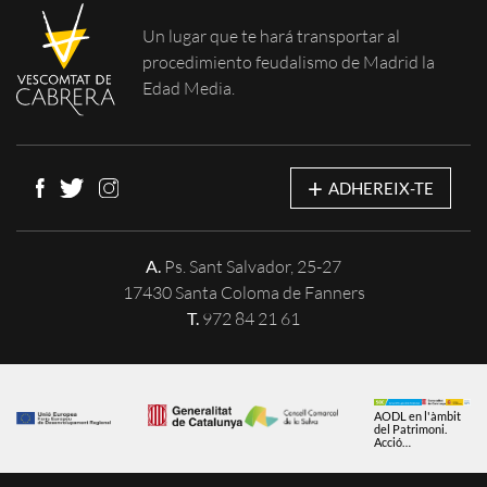
Un lugar que te
hará transportar al
procedimiento feudalismo de Madrid la
Edad Media.
+
ADHEREIX-TE
A.
Ps. Sant Salvador, 25-27
17430 Santa Coloma de Fanners
T.
972 84 21 61
AODL en l'àmbit
del Patrimoni.
Acció
subvencionada
pel Servei Públic
d'Ocupació de