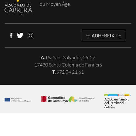
du Moyen Âge.
+
ADHEREIX-TE
A.
Ps. Sant Salvador, 25-27
17430 Santa Coloma de Fanners
T.
972 84 21 61
AODL en l'àmbit
del Patrimoni.
Acció
subvencionada
pel Servei Públic
d'Ocupació de
Note Légale
Politique de Cookies
Catalunya en el
marc dels
Programes de
Politique de Confidentialité
Suport al
Desenvolupament