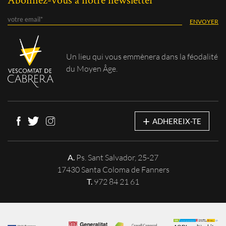
Un lieu qui vous
emmènera dans la féodalité
du Moyen Âge.
+
ADHEREIX-TE
A.
Ps. Sant Salvador, 25-27
17430 Santa Coloma de Fanners
T.
972 84 21 61