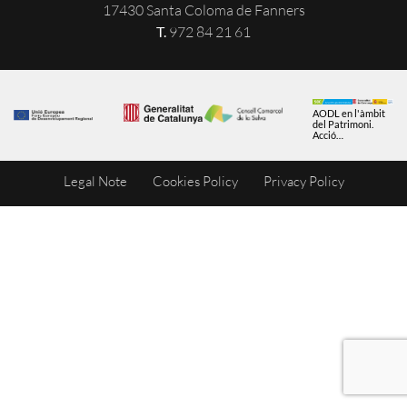
17430 Santa Coloma de Fanners
T.
972 84 21 61
AODL en l'àmbit
del Patrimoni.
Acció
subvencionada
pel Servei Públic
d'Ocupació de
Legal Note
Cookies Policy
Privacy Policy
Catalunya en el
marc dels
Programes de
Suport al
Desenvolupament
local.