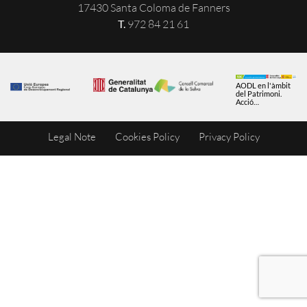
17430 Santa Coloma de Fanners
T.
972 84 21 61
AODL en l'àmbit
del Patrimoni.
Acció
subvencionada
pel Servei Públic
d'Ocupació de
Legal Note
Cookies Policy
Privacy Policy
Catalunya en el
marc dels
Programes de
Suport al
Desenvolupament
local.