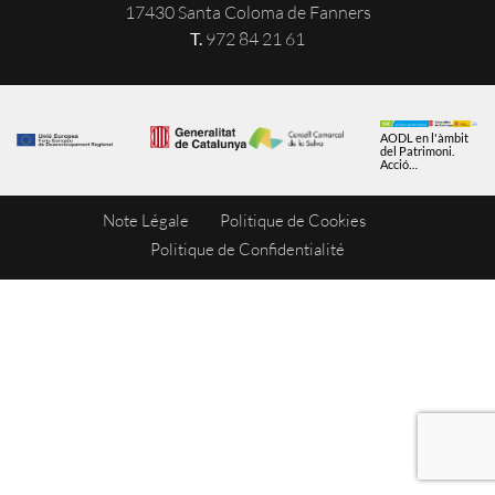
17430 Santa Coloma de Fanners
T.
972 84 21 61
AODL en l'àmbit
del Patrimoni.
Acció
subvencionada
pel Servei Públic
d'Ocupació de
Note Légale
Politique de Cookies
Catalunya en el
marc dels
Programes de
Politique de Confidentialité
Suport al
Desenvolupament
local.