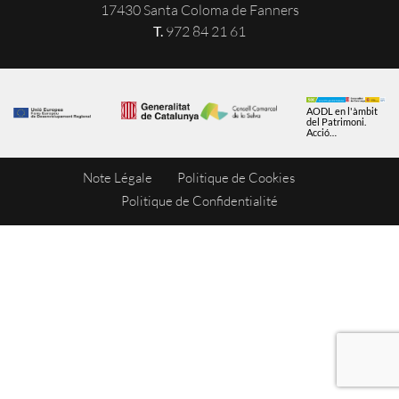
17430 Santa Coloma de Fanners
T.
972 84 21 61
AODL en l'àmbit
del Patrimoni.
Acció
subvencionada
pel Servei Públic
d'Ocupació de
Note Légale
Politique de Cookies
Catalunya en el
marc dels
Programes de
Politique de Confidentialité
Suport al
Desenvolupament
local.